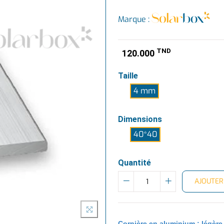
Marque :
TND
120.000
Taille
4 mm
Dimensions
40*40
Quantité
AJOUTER
Cornière en aluminium : légère 