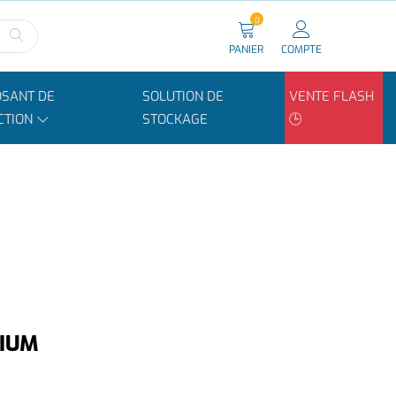
0
PANIER
COMPTE
SANT DE
SOLUTION DE
VENTE FLASH
CTION
STOCKAGE
🕒
NIUM