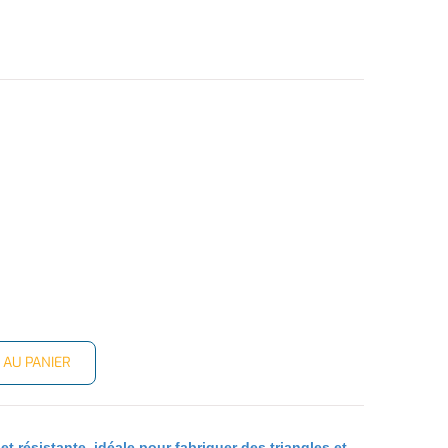
 AU PANIER
et résistante, idéale pour fabriquer des triangles et