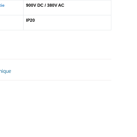
ie 
900V DC / 380V AC
IP20
nique