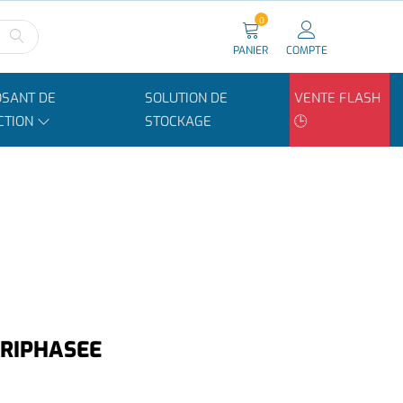
0
PANIER
COMPTE
SANT DE
SOLUTION DE
VENTE FLASH
CTION
STOCKAGE
🕒
TRIPHASEE