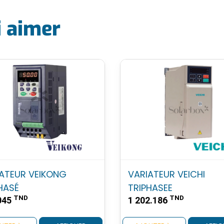
i aimer
ATEUR VEIKONG
VARIATEUR VEICHI
HASÉ
TRIPHASEE
TND
TND
045
1 202.186