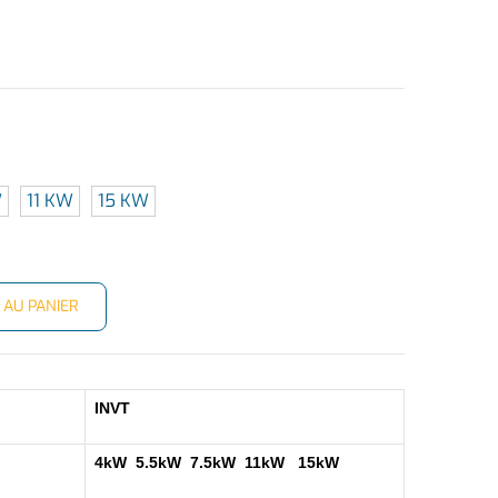
W
11 KW
15 KW
 AU PANIER
INVT
4kW  5.5kW  7.5kW  11kW   15kW