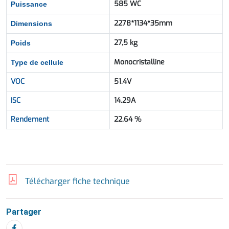
585 WC
Puissance
2278*1134*35mm
Dimensions
27,5 kg
Poids
Monocristalline
Type de cellule
VOC
51.4V
ISC
14.29A
Rendement
22,64 %
Télécharger fiche technique
Partager